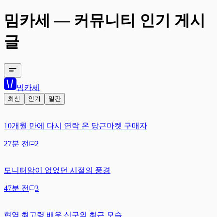
밈카세 — 커뮤니티 인기 게시
글
밈카세
최신
인기
일간
10개월 만에 다시 연락 온 당근마켓 구매자
27분 전
2
모니터암이 없었던 시절의 풍경
47분 전
3
현역 최고령 배우 신구의 최근 모습