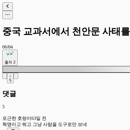
중국 교과서에서 천안문 사태를
06/04
출처
2
5
댓글
5
포
포근한 호랑이
63일 전
혁명이고 뭐고 그냥 사람을 도구로만 보네