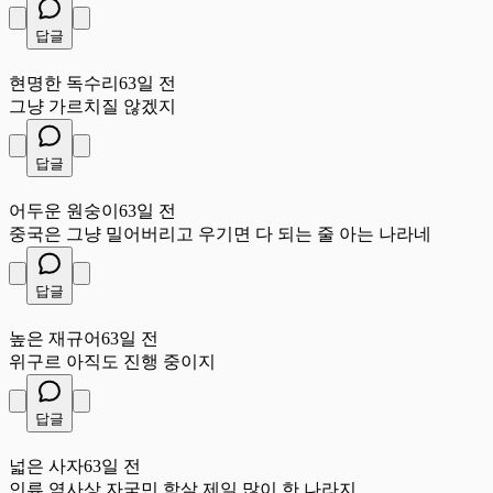
답글
현
현명한 독수리
63일 전
그냥 가르치질 않겠지
답글
어
어두운 원숭이
63일 전
중국은 그냥 밀어버리고 우기면 다 되는 줄 아는 나라네
답글
높
높은 재규어
63일 전
위구르 아직도 진행 중이지
답글
넓
넓은 사자
63일 전
인류 역사상 자국민 학살 제일 많이 한 나라지