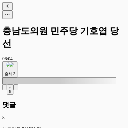
충남도의원 민주당 기호엽 당
선
06/04
출처
2
8
댓글
8
부