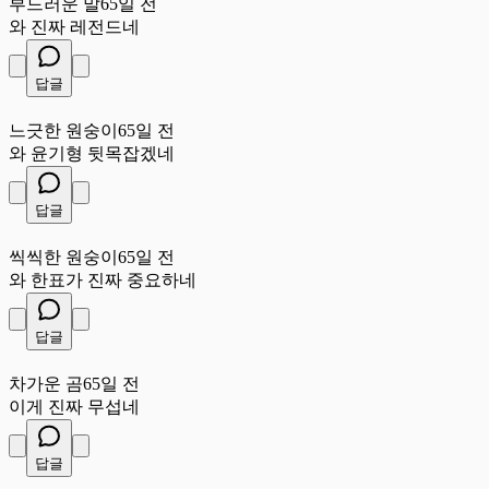
부드러운 말
65일 전
와 진짜 레전드네
답글
느
느긋한 원숭이
65일 전
와 윤기형 뒷목잡겠네
답글
씩
씩씩한 원숭이
65일 전
와 한표가 진짜 중요하네
답글
차
차가운 곰
65일 전
이게 진짜 무섭네
답글
작