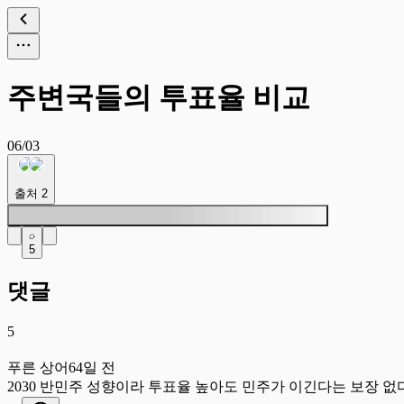
주변국들의 투표율 비교
06/03
출처
2
5
댓글
5
푸
푸른 상어
64일 전
2030 반민주 성향이라 투표율 높아도 민주가 이긴다는 보장 없