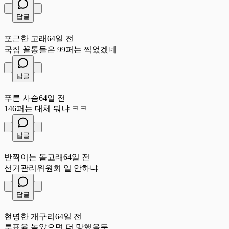
답글
포
포근한 고래
64일 전
국짐 꼴통들은 99퍼는 찍었겠네
답글
푸
푸른 사슴
64일 전
146퍼는 대체 뭐냐 ㅋㅋ
답글
반
반짝이는 돌고래
64일 전
선거관리위원회 일 안하냐
답글
현
현명한 개구리
64일 전
투표율 높았으면 더 망했을듯