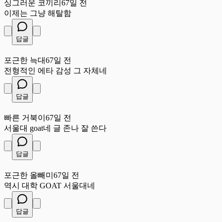
싱그러운 코끼리
67일 전
이제는 그냥 해탈함
답글
포
포근한 늑대
67일 전
전형적인 에타 감성 그 자체네
답글
빠
빠른 거북이
67일 전
서울대 goat네 글 존나 잘 쓴다
답글
포
포근한 올빼미
67일 전
역시 대학 GOAT 서울대네
답글