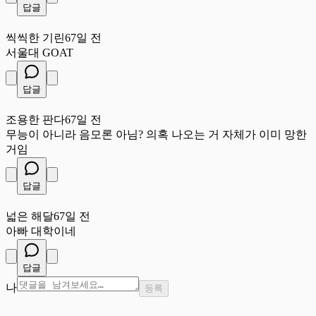
답글
씩
씩씩한 기린
67일 전
서울대 GOAT
답글
조
조용한 판다
67일 전
무능이 아니라 음모론 아님? 의혹 나오는 거 자체가 이미 망한
거임
답글
넓
넓은 해달
67일 전
아빠 대학이네
답글
나
등록