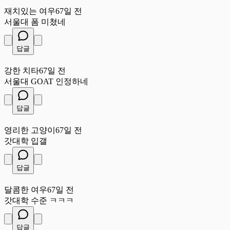
재
재치있는 여우
67일 전
서울대 폼 미쳤네
답글
강
강한 치타
67일 전
서울대 GOAT 인정하네
답글
영
영리한 고양이
67일 전
갓대학 입갤
답글
달
달콤한 여우
67일 전
갓대학 수준 ㅋㅋㅋ
답글