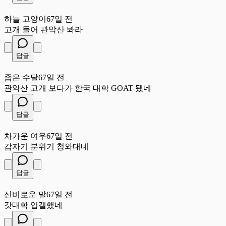
하
하늘 고양이
67일 전
고개 들어 관악산 봐라
답글
좁
좁은 수달
67일 전
관악산 고개 보다가 한국 대학 GOAT 됐네
답글
차
차가운 여우
67일 전
갑자기 분위기 청와대네
답글
신
신비로운 말
67일 전
갓대학 입갤했네