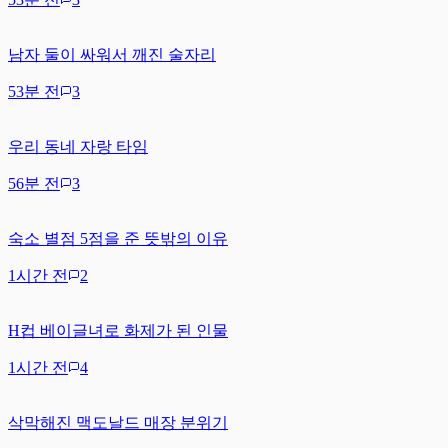
남자 둘이 싸워서 깨진 술자리
53분 전
3
우리 동네 자랑 타임
56분 전
3
숙소 별점 5점을 준 뜻밖의 이유
1시간 전
2
H컵 베이글녀로 화제가 된 인물
1시간 전
4
삭막해진 맥도날드 매장 분위기