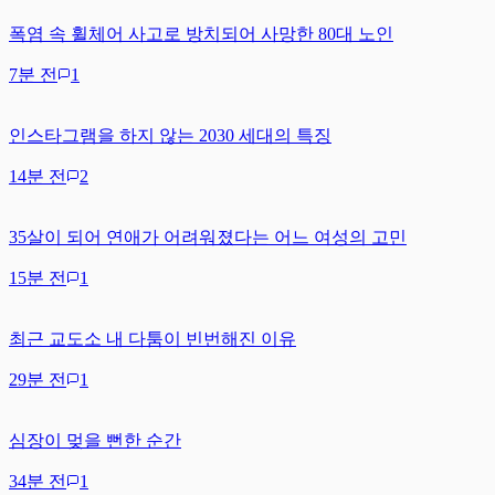
폭염 속 휠체어 사고로 방치되어 사망한 80대 노인
7분 전
1
인스타그램을 하지 않는 2030 세대의 특징
14분 전
2
35살이 되어 연애가 어려워졌다는 어느 여성의 고민
15분 전
1
최근 교도소 내 다툼이 빈번해진 이유
29분 전
1
심장이 멎을 뻔한 순간
34분 전
1