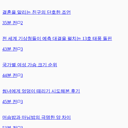
결혼을 말리는 친구의 단호한 조언
35분 전
2
전 세계 기상청들이 예측 대결을 펼치는 13호 태풍 돌핀
43분 전
3
국가별 여성 가슴 크기 순위
44분 전
3
썸녀에게 엉덩이 때리기 시도해본 후기
45분 전
3
머슴밥과 마님밥의 극명한 양 차이
53분 전
3