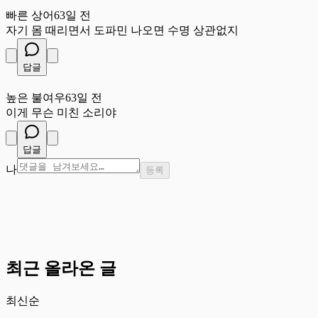
빠
빠른 상어
63일 전
자기 몸 때리면서 도파민 나오면 수명 상관없지
답글
높
높은 불여우
63일 전
이게 무슨 미친 소리야
답글
나
등록
최근 올라온 글
최신순