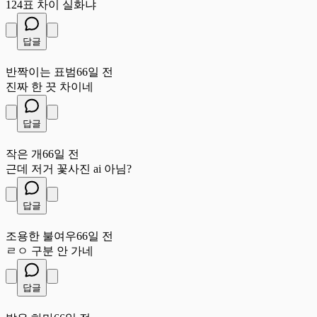
124표 차이 실화냐
답글
반
반짝이는 표범
66일 전
진짜 한 끗 차이네
답글
작
작은 개
66일 전
근데 저거 꽃사진 ai 아님?
답글
조
조용한 불여우
66일 전
ㄹㅇ 구분 안 가네
답글
밝