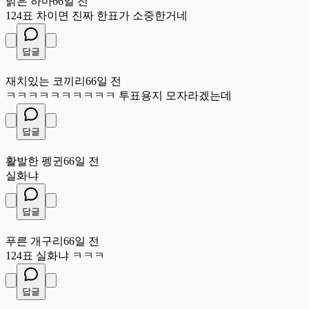
밝은 하마
66일 전
124표 차이면 진짜 한표가 소중한거네
답글
재
재치있는 코끼리
66일 전
ㅋㅋㅋㅋㅋㅋㅋㅋㅋㅋ 투표용지 모자라겠는데
답글
활
활발한 펭귄
66일 전
실화냐
답글
푸
푸른 개구리
66일 전
124표 실화냐 ㅋㅋㅋ
답글
날