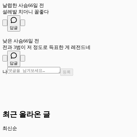
날렵한 사슴
66일 전
설레발 치더니 꼴좋다
답글
낮
낮은 사슴
66일 전
전과 3범이 저 정도로 득표한 게 레전드네
답글
나
등록
최근 올라온 글
최신순