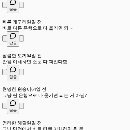
답글
빠
빠른 개구리
64일 전
바로 다른 은행으로 다 옮기면 되나
답글
달
달콤한 토끼
64일 전
안됨 이체하면 소문 다 퍼진다함
답글
현
현명한 원숭이
64일 전
그냥 딴 은행으로 다 옮기면 되는 거 아님?
답글
영
영리한 해달
64일 전
그냥 면전에서 바로 타행 이체하면 될 듯