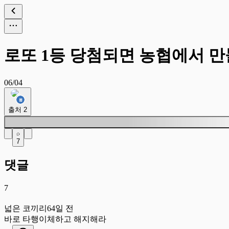
로또 1등 당첨되면 농협에서 만
06/04
출처
2
7
댓글
7
넓
넓은 코끼리
64일 전
바로 타행이체하고 해지해라