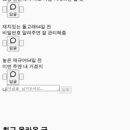
답글
재
재치있는 돌고래
64일 전
비밀번호 알려주면 잘 관리해줌
답글
높
높은 재규어
64일 전
이번 주엔 내 거겠지
답글
나
등록
최근 올라온 글