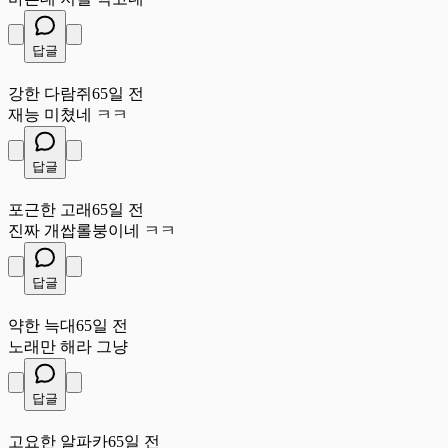
답글
강
강한 다람쥐
65일 전
재능 미쳤네 ㅋㅋ
답글
포
포근한 고래
65일 전
진짜 개쌉롤붕이네 ㅋㅋ
답글
약
약한 늑대
65일 전
노래만 해라 그냥
답글
고
고요한 알파카
65일 전