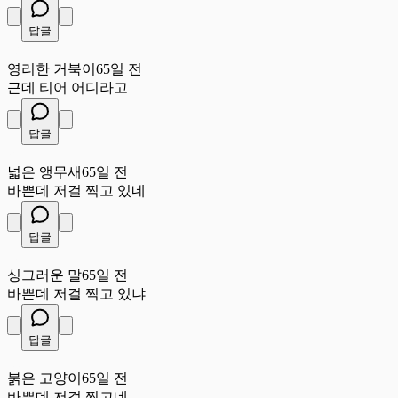
답글
영
영리한 거북이
65일 전
근데 티어 어디라고
답글
넓
넓은 앵무새
65일 전
바쁜데 저걸 찍고 있네
답글
싱
싱그러운 말
65일 전
바쁜데 저걸 찍고 있냐
답글
붉
붉은 고양이
65일 전
바쁜데 저걸 찍고네