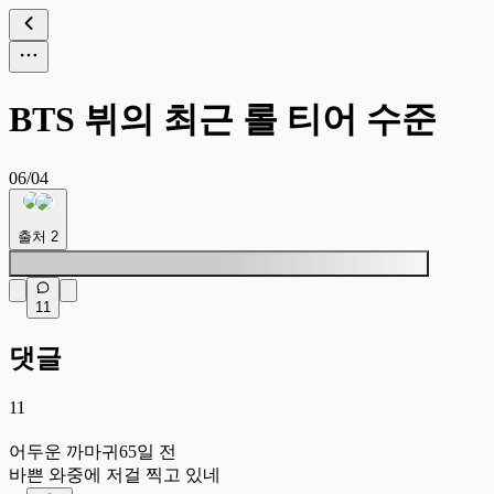
BTS 뷔의 최근 롤 티어 수준
06/04
출처
2
11
댓글
11
어
어두운 까마귀
65일 전
바쁜 와중에 저걸 찍고 있네