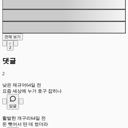
전체 보기
2
댓글
2
낮
낮은 재규어
64일 전
요즘 세상에 누가 호구 잡히나
답글
활
활발한 개구리
64일 전
돈 뺏어서 딴 데 썼더라