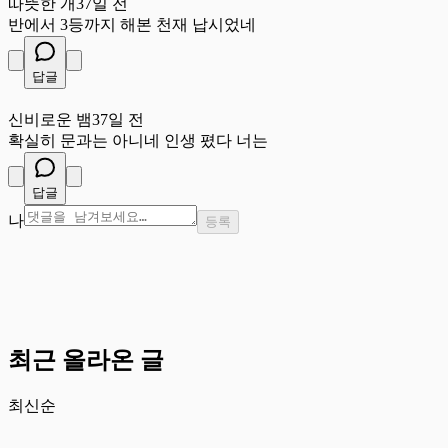
따뜻한 개
37일 전
반에서 3등까지 해본 천재 납시었네
답글
신
신비로운 뱀
37일 전
확실히 문과는 아니네 인생 폈다 너는
답글
나
등록
최근 올라온 글
최신순