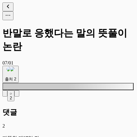
반말로 응했다는 말의 뜻풀이
논란
07/01
출처
2
2
댓글
2
따