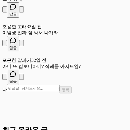
답글
조
조용한 고래
32일 전
이임생 진짜 짐 싸서 나가라
답글
포
포근한 알파카
32일 전
아니 또 캄보디아냐? 적폐들 아지트임?
답글
나
등록
최근 올라온 글