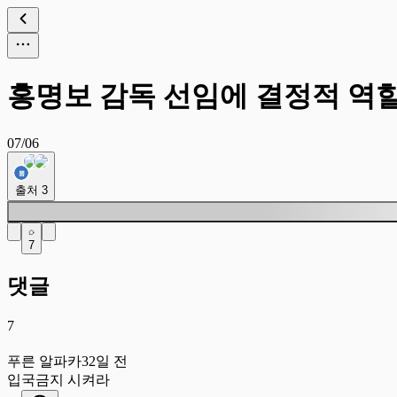
홍명보 감독 선임에 결정적 역할
07/06
출처
3
7
댓글
7
푸
푸른 알파카
32일 전
입국금지 시켜라