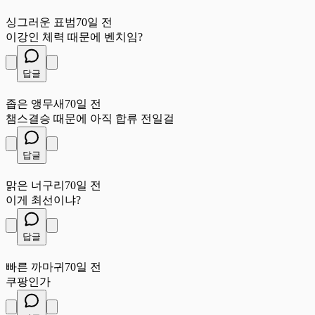
싱
싱그러운 표범
70일 전
이강인 체력 때문에 벤치임?
답글
좁
좁은 앵무새
70일 전
챔스결승 때문에 아직 합류 전일걸
답글
맑
맑은 너구리
70일 전
이게 최선이냐?
답글
빠
빠른 까마귀
70일 전
쿠팡인가