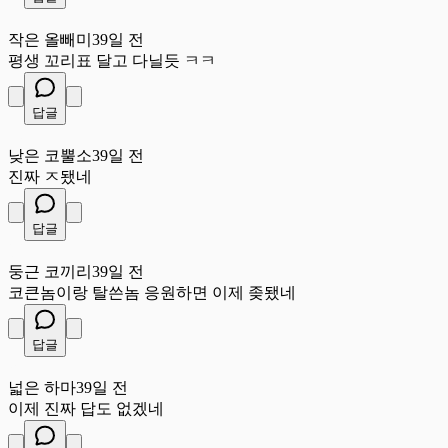
작
작은 올빼미
39일 전
평생 꼬리표 달고 다닐듯 ㅋㅋ
답글
낮
낮은 코뿔소
39일 전
진짜 ㅈ됐네
답글
둥
둥근 코끼리
39일 전
코큰놈이랑 탈쓴놈 응원하면 이제 좆됐네
답글
넓
넓은 하마
39일 전
이제 진짜 답도 없겠네