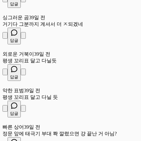
답글
싱
싱그러운 곰
39일 전
거기다 그분까지 계셔서 더 ㅈ되겠네
답글
외
외로운 거북이
39일 전
평생 꼬리표 달고 다닐듯
답글
약
약한 표범
39일 전
평생 꼬리표 달고 다닐 듯
답글
빠
빠른 상어
39일 전
정문 앞에 태극기 부대 쫙 깔렸으면 걍 끝난 거 아님?