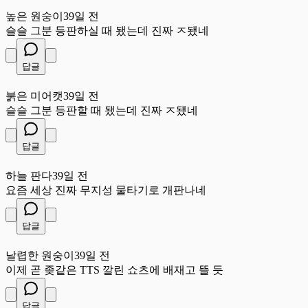
높
높은 원숭이
39일 전
슬슬 그분 등판하실 때 됐는데 진짜 ㅈ됐네
답글
붉
붉은 미어캣
39일 전
슬슬 그분 등판할 때 됐는데 진짜 ㅈ됐네
답글
하
하늘 판다
39일 전
요즘 세상 진짜 무지성 물타기로 개판나네
답글
날
날렵한 원숭이
39일 전
이제 곧 좆같은 TTS 깔린 쇼츠에 배재고 뜰 듯
답글