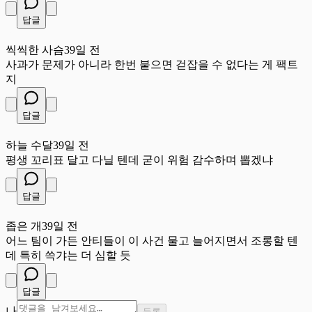
답글
씩
씩씩한 사슴
39일 전
사과가 문제가 아니라 한번 붙으면 걷잡을 수 없다는 게 팩트
지
답글
하
하늘 수달
39일 전
평생 꼬리표 달고 다닐 텐데 굳이 위험 감수하며 뽑겠냐
답글
좁
좁은 개
39일 전
어느 팀이 가든 안티들이 이 사건 물고 늘어지면서 조롱할 텐
데 특히 쓱갸는 더 심할 듯
답글
나
등록