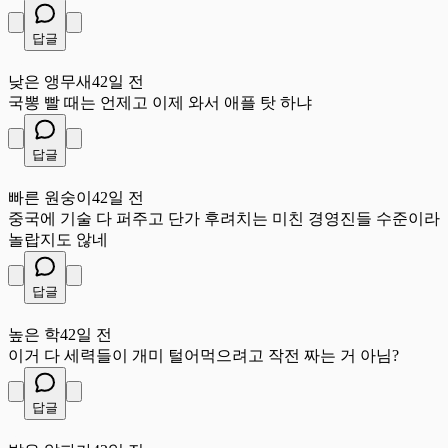
답글
낮
낮은 앵무새
42일 전
국뽕 빨 때는 언제고 이제 와서 애플 탓 하냐
답글
빠
빠른 원숭이
42일 전
중국에 기술 다 퍼주고 단가 후려치는 미친 경영진들 수준이라
놀랍지도 않네
답글
높
높은 학
42일 전
이거 다 세력들이 개미 털어먹으려고 작전 짜는 거 아님?
답글
밝