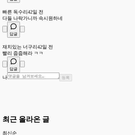
빠
빠른 독수리
42일 전
다들 나락가니까 속시원하네
답글
재
재치있는 너구리
42일 전
빨리 줍줍해라 ㅋㅋ
답글
나
등록
최근 올라온 글
최신순