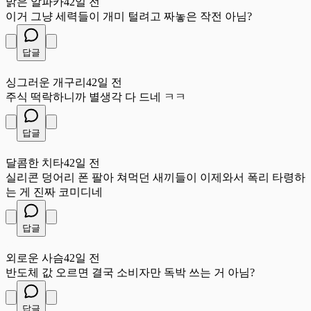
밝은 알파카
42일 전
이거 그냥 세력들이 개미 털려고 짜놓은 작전 아님?
답글
싱
싱그러운 개구리
42일 전
주식 떡락하니까 별생각 다 드네 ㅋㅋ
답글
달
달콤한 치타
42일 전
실리콘 덩어리 폰 팔아 쳐먹던 새끼들이 이제와서 폭리 타령하
는 게 진짜 코미디네
답글
외
외로운 사슴
42일 전
반도체 값 오르면 결국 소비자만 독박 쓰는 거 아님?
답글