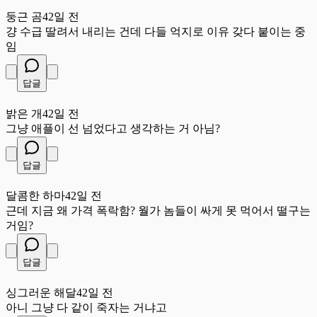
둥
둥근 곰
42일 전
걍 수급 딸려서 내리는 건데 다들 억지로 이유 갖다 붙이는 중
임
답글
밝
밝은 개
42일 전
그냥 애플이 선 넘었다고 생각하는 거 아님?
답글
달
달콤한 하마
42일 전
근데 지금 왜 가격 폭락함? 월가 놈들이 싸게 못 먹어서 떨구는
거임?
답글
싱
싱그러운 해달
42일 전
아니 그냥 다 같이 죽자는 거냐고