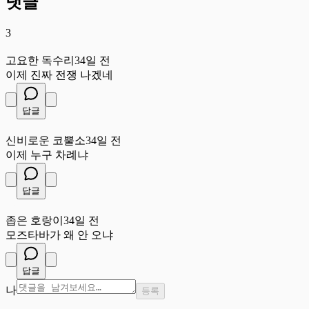
댓글
3
고
고요한 독수리
34일 전
이제 진짜 전쟁 나겠네
답글
신
신비로운 코뿔소
34일 전
이제 누구 차례냐
답글
좁
좁은 호랑이
34일 전
모즈타바가 왜 안 오냐
답글
나
등록