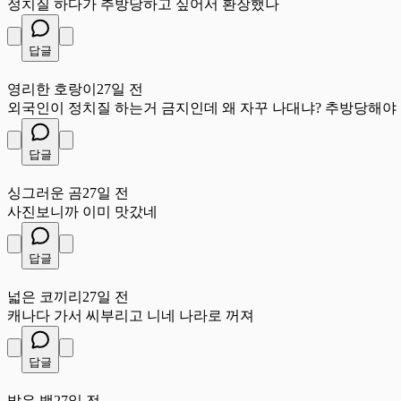
정치질 하다가 추방당하고 싶어서 환장했나
답글
영
영리한 호랑이
27일 전
외국인이 정치질 하는거 금지인데 왜 자꾸 나대냐? 추방당해야
답글
싱
싱그러운 곰
27일 전
사진보니까 이미 맛갔네
답글
넓
넓은 코끼리
27일 전
캐나다 가서 씨부리고 니네 나라로 꺼져
답글
밝
밝은 뱀
27일 전