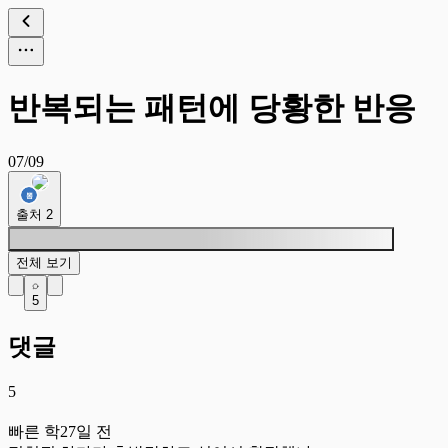
반복되는 패턴에 당황한 반응
07/09
출처
2
전체 보기
5
댓글
5
빠
빠른 학
27일 전