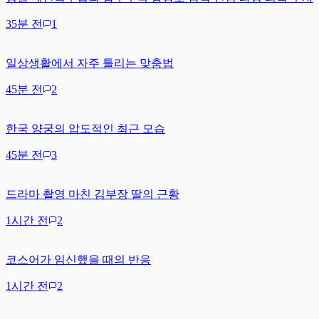
35분 전
1
일상생활에서 자주 틀리는 맞춤법
45분 전
2
한국 양궁의 압도적인 최근 모습
45분 전
3
드라마 촬영 마친 김부장 딸의 근황
1시간 전
2
코스어가 임신했을 때의 반응
1시간 전
2