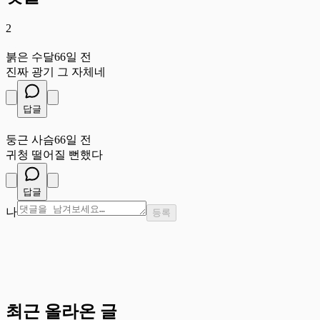
2
붉
붉은 수달
66일 전
진짜 광기 그 자체네
답글
둥
둥근 사슴
66일 전
귀청 떨어질 뻔했다
답글
나
등록
최근 올라온 글