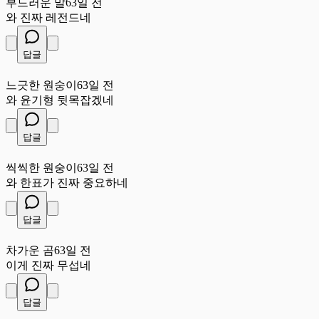
부드러운 말
63일 전
와 진짜 레전드네
답글
느
느긋한 원숭이
63일 전
와 윤기형 뒷목잡겠네
답글
씩
씩씩한 원숭이
63일 전
와 한표가 진짜 중요하네
답글
차
차가운 곰
63일 전
이게 진짜 무섭네
답글
작