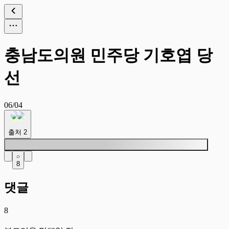
충남도의원 민주당 기호엽 당
선
06/04
출처
2
8
댓글
8
부