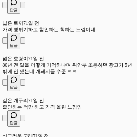
답글
넓
넓은 토끼
71일 전
가격 뻥튀기하고 할인하는 척하는 느낌이네
답글
넓
넓은 호랑이
71일 전
80년 전 일을 어떻게 기억하냐며 위안부 조롱하던 광고가 5년
밖에 안 됐는데 개돼지들 수준 ㅋㅋ
답글
깊
깊은 개구리
71일 전
할인하는 척만 하고 가격 올린 느낌임
답글
싱
싱그러운 고래
71일 전