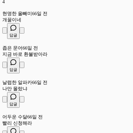
4
현
현명한 올빼미
66일 전
개꿀이네
답글
좁
좁은 문어
66일 전
지금 바로 환불받아라
답글
날
날렵한 알파카
66일 전
나만 몰랐냐
답글
어
어두운 수달
66일 전
빨리 신청해라