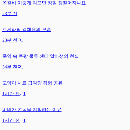
쪽갈비 이렇게 먹으면 정말 정떨어지나요
23분 전
르세라핌 김채원의 모습
23분 전
1
폭염 속 쿠팡 물류 센터 알바생의 현실
34분 전
1
고양이 사료 급여량 경험 공유
1시간 전
1
비비가 콘돔을 지참하는 이유
1시간 전
1