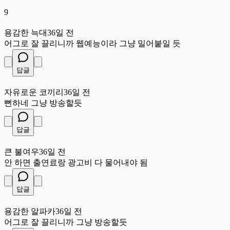
9
용
용감한 늑대
36일 전
어그로 잘 끌리니까 웹예능이라 그냥 밀어붙일 듯
답글
자
자유로운 코끼리
36일 전
뻔하네 그냥 방송할듯
답글
큰
큰 불여우
36일 전
안 하면 출연료랑 광고비 다 물어내야 됨
답글
용
용감한 알파카
36일 전
어그로 잘 끌리니까 그냥 방송할듯