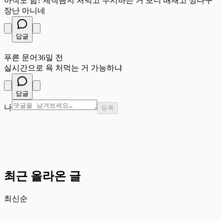
아직도 함? 제작금지 처먹고 무시하는 거 보니 배재고 깡다구
장난 아니네
답글
푸
푸른 문어
36일 전
실시간으로 욕 처먹는 거 가능하냐
답글
나
등록
최근 올라온 글
최신순