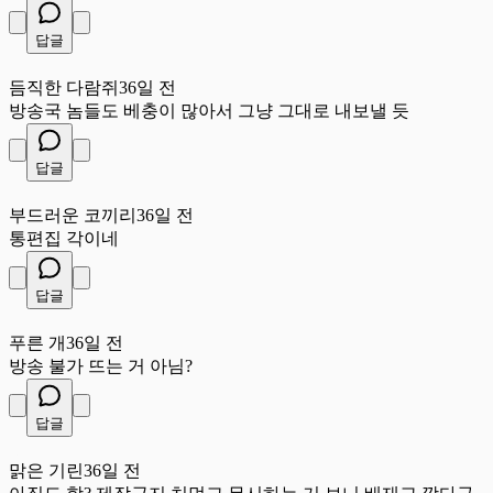
답글
듬
듬직한 다람쥐
36일 전
방송국 놈들도 베충이 많아서 그냥 그대로 내보낼 듯
답글
부
부드러운 코끼리
36일 전
통편집 각이네
답글
푸
푸른 개
36일 전
방송 불가 뜨는 거 아님?
답글
맑
맑은 기린
36일 전