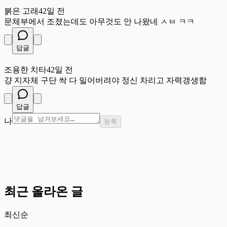
붉
붉은 고래
42일 전
문체부에서 조졌는데도 아무것도 안 나왔네 ㅅㅂ ㅋㅋ
답글
조
조용한 치타
42일 전
걍 지자체 구단 싹 다 밀어버려야 정신 차리고 자력갱생함
답글
나
등록
최근 올라온 글
최신순