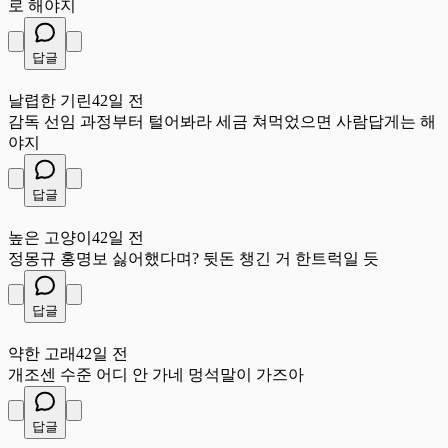
로 해야지
답글
날
날렵한 기린
42일 전
감독 선임 과정부터 털어봐라 세금 쳐먹었으면 사람답게는 해
야지
답글
높
높은 고양이
42일 전
정몽규 홍명보 싫어했다며? 뒷돈 챙긴 거 한트럭일 듯
답글
약
약한 고래
42일 전
개조센 수준 어디 안 가네 멍석말이 가즈아
답글