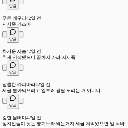
답글
푸
푸른 개구리
42일 전
지서죽 가즈아
답글
차
차가운 사슴
42일 전
취재 시작됐으니 끝까지 가라 지서죽
답글
달
달콤한 카피바라
42일 전
세금 빨아먹으려고 일부러 광탈 노리는 거 아니냐
답글
강
강한 올빼미
42일 전
정치인들이 뒷돈 챙기느라 막는거지 세금 쳐먹었으면 일 똑바