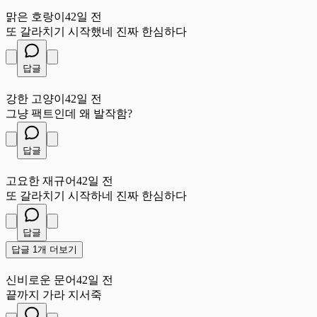
맑
맑은 호랑이
42일 전
또 갈라치기 시작했네 진짜 한심하다
답글
강
강한 고양이
42일 전
그냥 팩트인데 왜 발작함?
답글
고
고요한 재규어
42일 전
또 갈라치기 시작하네 진짜 한심하다
답글
답글 1개 더보기
신
신비로운 문어
42일 전
끝까지 가라 지서죽