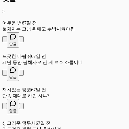
5
어
어두운 뱀
67일 전
불체자는 그냥 줘패고 추방시켜야됨
답글
느
느긋한 다람쥐
67일 전
21년 동안 불체자로 산 게 ㄹㅇ 소름이네
답글
재
재치있는 펭귄
67일 전
단속 제대로 하긴 하냐?
답글
싱
싱그러운 앵무새
67일 전