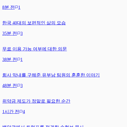
8분 전
1
한국 40대의 보편적인 삶의 모습
35분 전
3
무료 이용 가능 여부에 대한 의문
38분 전
1
회사 막내를 구해준 유부남 팀원의 훈훈한 이야기
48분 전
3
위약금 제도가 정말로 필요한 순간
1시간 전
4