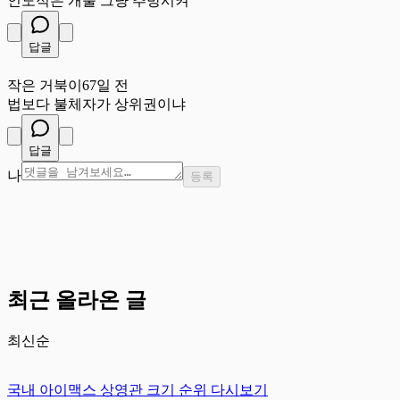
인도적은 개뿔 그냥 추방시켜
답글
작
작은 거북이
67일 전
법보다 불체자가 상위권이냐
답글
나
등록
최근 올라온 글
최신순
국내 아이맥스 상영관 크기 순위 다시보기