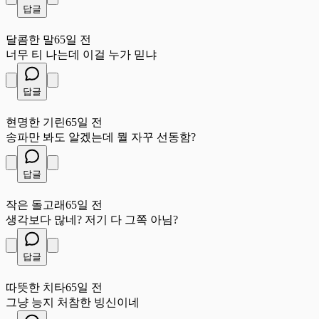
답글
달
달콤한 말
65일 전
너무 티 나는데 이걸 누가 믿냐
답글
현
현명한 기린
65일 전
송파만 봐도 알겠는데 뭘 자꾸 선동함?
답글
작
작은 돌고래
65일 전
생각보다 많네? 저기 다 그쪽 아님?
답글
따
따뜻한 치타
65일 전
그냥 능지 처참한 빙신이네