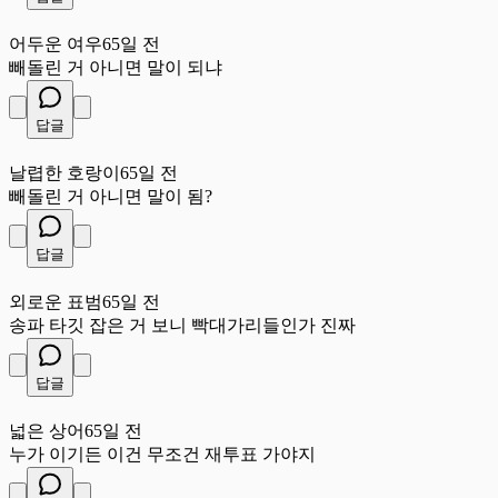
어
어두운 여우
65일 전
빼돌린 거 아니면 말이 되냐
답글
날
날렵한 호랑이
65일 전
빼돌린 거 아니면 말이 됨?
답글
외
외로운 표범
65일 전
송파 타깃 잡은 거 보니 빡대가리들인가 진짜
답글
넓
넓은 상어
65일 전
누가 이기든 이건 무조건 재투표 가야지