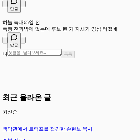
답글
하
하늘 늑대
65일 전
폭행 전과밖에 없는데 후보 된 거 자체가 양심 터졌네
답글
나
등록
최근 올라온 글
최신순
백악관에서 트럼프를 접견한 손현보 목사