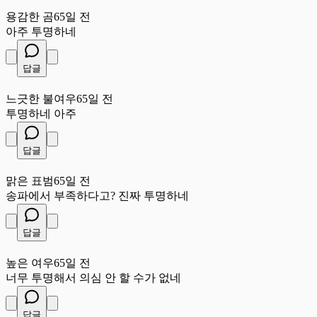
용
용감한 곰
65일 전
아주 투명하네
답글
느
느긋한 불여우
65일 전
투명하네 아주
답글
맑
맑은 표범
65일 전
송파에서 부족하다고? 진짜 투명하네
답글
높
높은 여우
65일 전
너무 투명해서 의심 안 할 수가 없네
답글