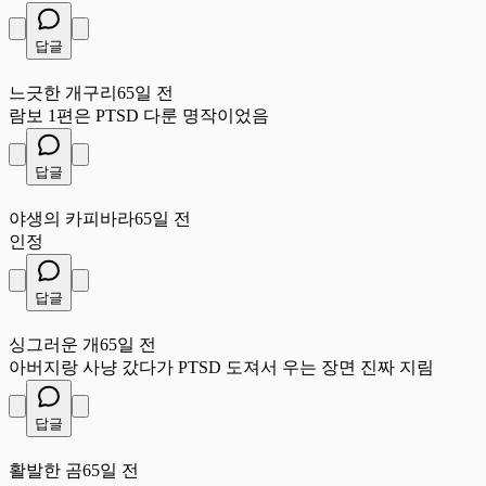
답글
느
느긋한 개구리
65일 전
람보 1편은 PTSD 다룬 명작이었음
답글
야
야생의 카피바라
65일 전
인정
답글
싱
싱그러운 개
65일 전
아버지랑 사냥 갔다가 PTSD 도져서 우는 장면 진짜 지림
답글
활
활발한 곰
65일 전