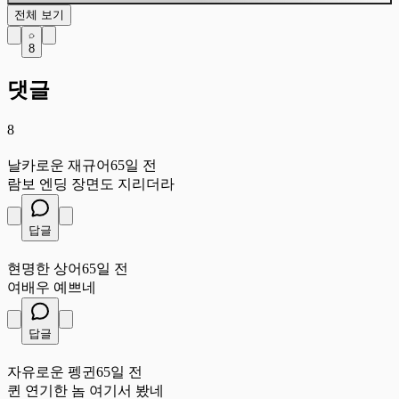
전체 보기
8
댓글
8
날
날카로운 재규어
65일 전
람보 엔딩 장면도 지리더라
답글
현
현명한 상어
65일 전
여배우 예쁘네
답글
자
자유로운 펭귄
65일 전
퀸 연기한 놈 여기서 봤네