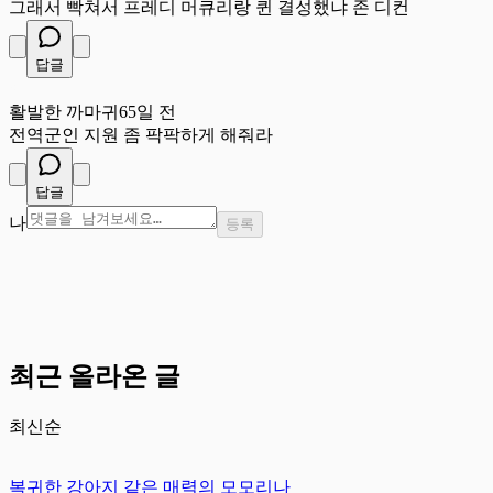
그래서 빡쳐서 프레디 머큐리랑 퀸 결성했냐 존 디컨
답글
활
활발한 까마귀
65일 전
전역군인 지원 좀 팍팍하게 해줘라
답글
나
등록
최근 올라온 글
최신순
복귀한 강아지 같은 매력의 모모리나