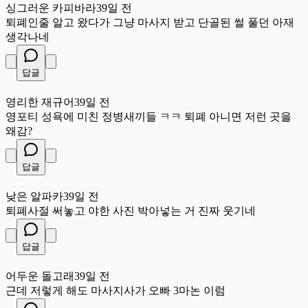
싱그러운 카피바라
39일 전
퇴폐인줄 알고 왔다가 그냥 마사지 받고 단골된 썰 풀던 아재
생각나네
답글
영
영리한 재규어
39일 전
영포티 성욕에 미친 정병새끼들 ㅋㅋ 퇴폐 아니면 저런 곳을
왜감?
답글
낮
낮은 알파카
39일 전
퇴폐사절 써놓고 야한 사진 박아넣는 거 진짜 웃기네
답글
어
어두운 돌고래
39일 전
근데 저렇게 해도 마사지사가 오빠 3마논 이럼