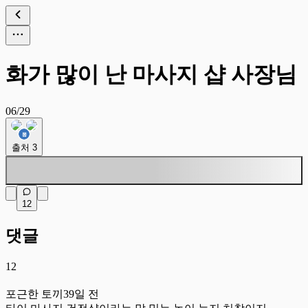
화가 많이 난 마사지 샵 사장님
06/29
출처
3
12
댓글
12
포
포근한 토끼
39일 전