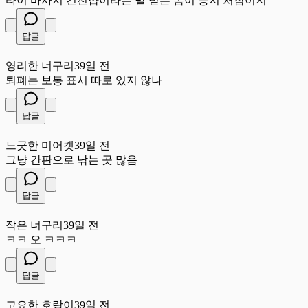
타이 마사지 건전샵이라는 말 믿는 놈이 능지 처참이지
답글
영
영리한 너구리
39일 전
퇴폐는 보통 표시 따로 있지 않나
답글
느
느긋한 미어캣
39일 전
그냥 간판으로 낚는 곳 많음
답글
작
작은 너구리
39일 전
ㅋㅋ 오 ㅋㅋㅋ
답글
고
고요한 호랑이
39일 전