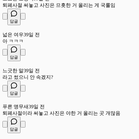
퇴폐사절 써놓고 사진은 므흣한 거 올리는 게 국룰임
답글
넓
넓은 여우
39일 전
아 ㅋㅋㅋ
답글
느
느긋한 말
39일 전
라고 썼으니 안 속겠지?
답글
푸
푸른 앵무새
39일 전
퇴폐사절이라 써놓고 사진은 야한 거 올리는 곳 개많음
답글
싱