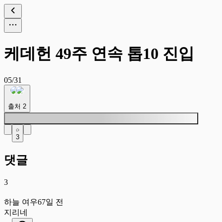
케데헌 49주 연속 톱10 진입
05/31
출처
2
3
댓글
3
하
하늘 여우
67일 전
지리네