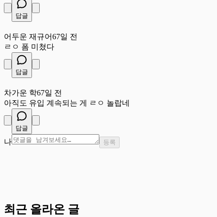
답글
어
어두운 재규어
67일 전
ㄹㅇ 폼 미쳤다
답글
차
차가운 학
67일 전
아직도 유입 계속되는 게 ㄹㅇ 놀랍네
답글
나
등록
최근 올라온 글