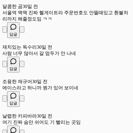
달
달콤한 곰
30일 전
서울역 맥맥 진짜 헬게이트라 주문번호도 안뜰때있고 환불처
리까지 해줄정도임 ㅋㅋ
답글
재
재치있는 독수리
30일 전
사람 너무 많아서 갈 엄두가 안 나네
답글
조
조용한 재규어
30일 전
에이스라고 하니까 뭔가 있어 보이네
답글
날
날렵한 카피바라
30일 전
여기 진짜 숨만 쉬어도 기 빨리는 곳임