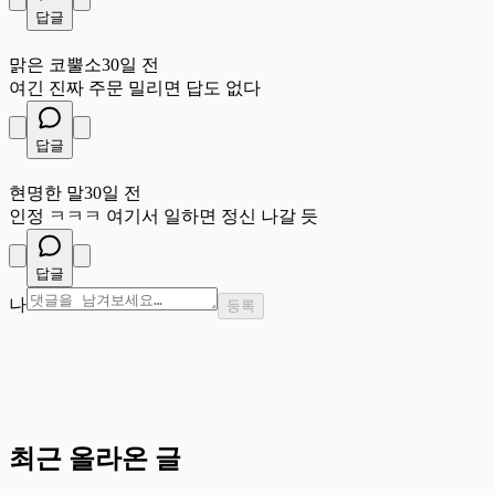
답글
맑
맑은 코뿔소
30일 전
여긴 진짜 주문 밀리면 답도 없다
답글
현
현명한 말
30일 전
인정 ㅋㅋㅋ 여기서 일하면 정신 나갈 듯
답글
나
등록
최근 올라온 글