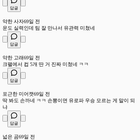
답글
약
약한 사자
69일 전
운도 실력인데 팀 잘 만나서 유관력 미쳤네
답글
약
약한 고래
69일 전
크팰에서 컵 5개 딴 거 진짜 미쳤네 ㅋㅋ
답글
포
포근한 미어캣
69일 전
딱 봐도 손까네 ㅋㅋ 손뽕이면 유로파 우승 모르는 게 말이 되
냐
답글
넓
넓은 곰
69일 전