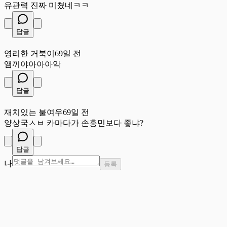
유관력 진짜 미쳤네ㅋㅋ
답글
영
영리한 거북이
69일 전
앰끼야아아아악
답글
재
재치있는 불여우
69일 전
양상국ㅅㅂ 카마다가 손흥민보다 좋냐?
답글
나
등록