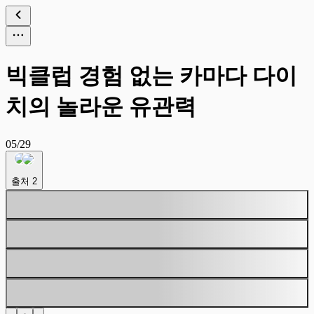
빅클럽 경험 없는 카마다 다이
치의 놀라운 유관력
05/29
출처
2