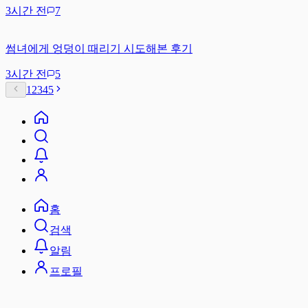
3시간 전
7
썸녀에게 엉덩이 때리기 시도해본 후기
3시간 전
5
1
2
3
4
5
홈
검색
알림
프로필