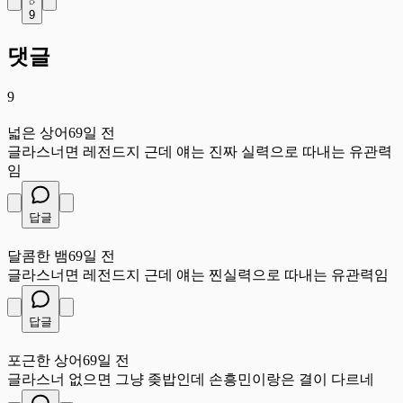
9
댓글
9
넓
넓은 상어
69일 전
글라스너면 레전드지 근데 얘는 진짜 실력으로 따내는 유관력
임
답글
달
달콤한 뱀
69일 전
글라스너면 레전드지 근데 얘는 찐실력으로 따내는 유관력임
답글
포
포근한 상어
69일 전
글라스너 없으면 그냥 좆밥인데 손흥민이랑은 결이 다르네