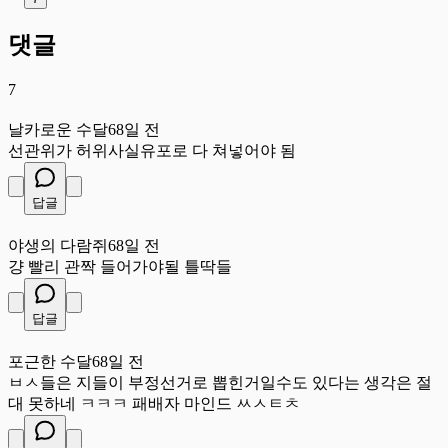
댓글
7
날
날카로운 수달
68일 전
선관위가 허위사실유포로 다 쳐넣어야 됨
답글
야
야생의 다람쥐
68일 전
걍 빨리 관짝 들어가야될 틀딱들
답글
포
포근한 수달
68일 전
ㅂㅅ들은 지들이 부정선거로 뽑힌거일수도 있다는 생각은 절
대 못하네 ㅋㅋㅋ 패배자 마인드 ㅆㅅㅌㅊ