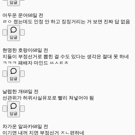
답글
어
어두운 문어
68일 전
ㄹㅇ 졌는데도 인정 안 하고 징징거리는 거 보면 진짜 답 없음
답글
현
현명한 호랑이
68일 전
지들이 부정선거로 뽑힌 걸 수도 있다는 생각은 절대 못 하네
ㅋㅋㅋ 패배자 마인드 ㅆㅅㅌㅊ
답글
날
날렵한 개
68일 전
선관위가 허위사실유포로 빨리 쳐넣어야 됨
답글
차
차가운 알파카
68일 전
이기면 내꺼 지면 부정선거 ㅈㄴ편하네