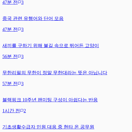
47분 전
3
중국 관련 유행어와 단어 모음
47분 전
3
새끼를 구하기 위해 불길 속으로 뛰어든 고양이
56분 전
3
무한리필의 무한이 정말 무한대라는 뜻은 아닙니다
57분 전
3
블랙핑크 10주년 팬미팅 구성이 아쉽다는 반응
1시간 전
2
기초생활수급자 민원 대응 중 현타 온 공무원