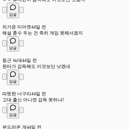
답글
차
차가운 미어캣
44일 전
해설 훈수 두는 건 족히 게임 못해서겠지
답글
둥
둥근 늑대
44일 전
윈터가 감독해도 이것보단 낫겠네
답글
따
따뜻한 너구리
44일 전
고대 출신 아니면 감독 못하냐?
답글
부
부드러운 개
44일 전