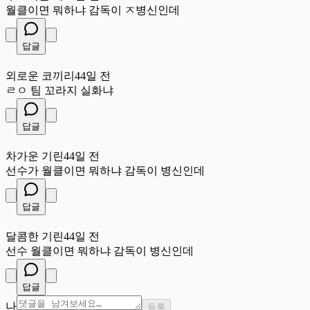
월클이면 뭐하냐 감독이 ㅈ병신인데
답글
외
외로운 코끼리
44일 전
ㄹㅇ 팀 꼬라지 실화냐
답글
차
차가운 기린
44일 전
선수가 월클이면 뭐하냐 감독이 병신인데
답글
달
달콤한 기린
44일 전
선수 월클이면 뭐하냐 감독이 병신인데
답글
나
등록