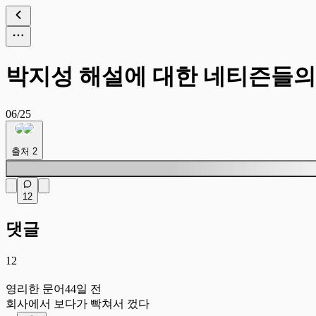
박지성 해설에 대한 네티즌들의
06/25
출처
2
12
댓글
12
영
영리한 문어
44일 전
회사에서 보다가 빡쳐서 껐다