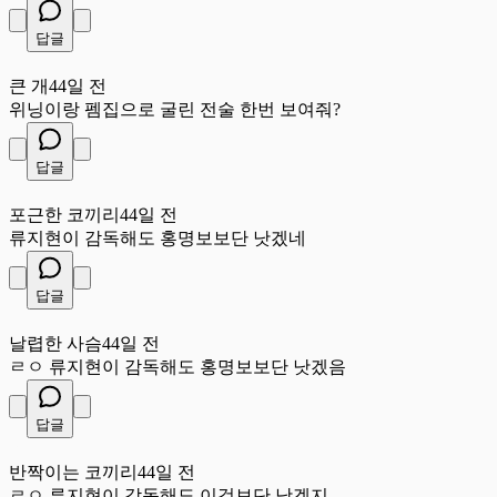
답글
큰
큰 개
44일 전
위닝이랑 펨집으로 굴린 전술 한번 보여줘?
답글
포
포근한 코끼리
44일 전
류지현이 감독해도 홍명보보단 낫겠네
답글
날
날렵한 사슴
44일 전
ㄹㅇ 류지현이 감독해도 홍명보보단 낫겠음
답글
반
반짝이는 코끼리
44일 전
ㄹㅇ 류지현이 감독해도 이것보단 낫겠지