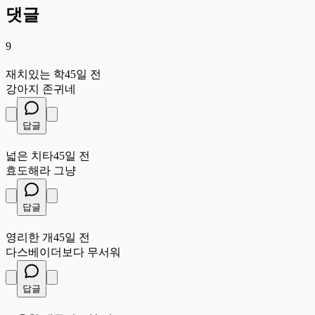
댓글
9
재
재치있는 학
45일 전
강아지 존귀네
답글
넓
넓은 치타
45일 전
효도해라 그냥
답글
영
영리한 개
45일 전
다스베이더보다 무서워
답글
조