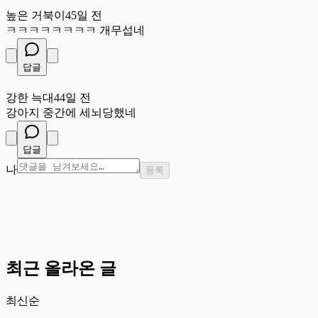
높
높은 거북이
45일 전
ㅋㅋㅋㅋㅋㅋㅋㅋ 개무섭네
답글
강
강한 늑대
44일 전
강아지 중간에 세뇌당했네
답글
나
등록
최근 올라온 글
최신순