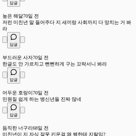
답글
높
높은 해달
70일 전
저런 미친년 말 들어주다 지 새끼랑 사회까지 다 망치는 거 봐
라
답글
부
부드러운 사자
70일 전
한글도 안 가르치고 뻔뻔하게 구는 꼬락서니 봐라
답글
어
어두운 호랑이
70일 전
민원질 쉽게 하는 병신년들 진짜 많네
답글
듬
듬직한 너구리
68일 전
미친년이 지 자식 잘못 키운걸 왜 쌤한테 지랄임?