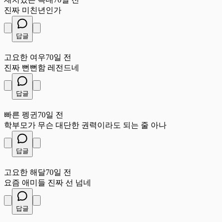
진짜 미친년인가
답글
고
고요한 여우
70일 전
진짜 뻔뻔함 레전드네
답글
빠
빠른 펭귄
70일 전
학부모가 무슨 대단한 권력이라도 되는 줄 아나
답글
고
고요한 해달
70일 전
요즘 애미들 진짜 선 넘네
답글
작