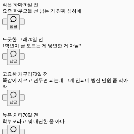
작은 하마
70일 전
요즘 학부모들 선 넘는 거 진짜 심하네
답글
느
느긋한 고래
70일 전
1학년이 글 모르는 게 당연한 거 아님?
답글
고
고요한 개구리
70일 전
똑같이 지르고 관두면 되는데 그게 안되네 병신 민원 좀 막아
라
답글
높
높은 치타
70일 전
학부모라고 뭐 대단한 줄 아나