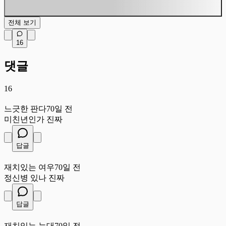
전체 보기
16
댓글
16
느
느긋한 판다
70일 전
미친년인가 진짜
답글
재
재치있는 여우
70일 전
정신병 있나 진짜
답글
재
재치있는 늑대
70일 전