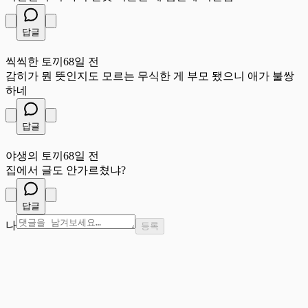
답글
씩
씩씩한 토끼
68일 전
감히가 뭔 뜻인지도 모르는 무식한 게 부모 됐으니 애가 불쌍
하네
답글
야
야생의 토끼
68일 전
집에서 글도 안가르쳤냐?
답글
나
등록