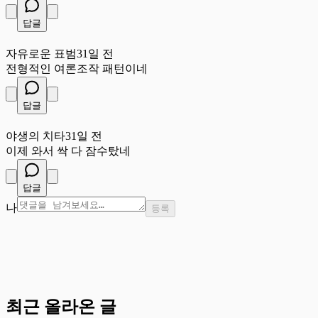
답글
자
자유로운 표범
31일 전
전형적인 여론조작 패턴이네
답글
야
야생의 치타
31일 전
이제 와서 싹 다 잠수탔네
답글
나
등록
최근 올라온 글