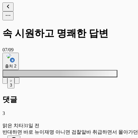
속 시원하고 명쾌한 답변
07/09
출처
2
3
댓글
3
맑
맑은 치타
31일 전
반대하면 바로 뉴이재명 아니면 검찰알바 취급하면서 몰아가던