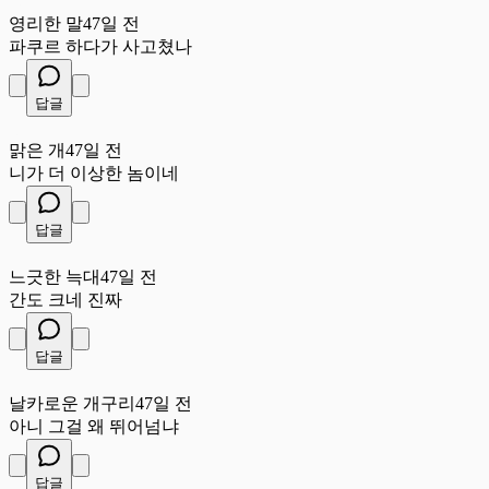
영
영리한 말
47일 전
파쿠르 하다가 사고쳤나
답글
맑
맑은 개
47일 전
니가 더 이상한 놈이네
답글
느
느긋한 늑대
47일 전
간도 크네 진짜
답글
날
날카로운 개구리
47일 전
아니 그걸 왜 뛰어넘냐
답글