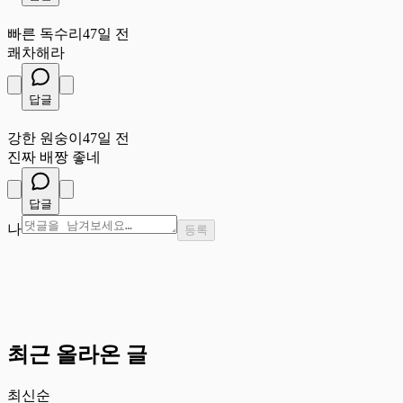
빠
빠른 독수리
47일 전
쾌차해라
답글
강
강한 원숭이
47일 전
진짜 배짱 좋네
답글
나
등록
최근 올라온 글
최신순