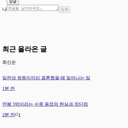
답글
나
등록
최근 올라온 글
최신순
일란성 쌍둥이끼리 결혼했을 때 일어나는 일
1분 전
연봉 5억이라는 수중 용접의 현실과 장단점
2분 전
1