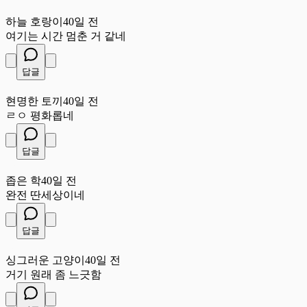
하
하늘 호랑이
40일 전
여기는 시간 멈춘 거 같네
답글
현
현명한 토끼
40일 전
ㄹㅇ 평화롭네
답글
좁
좁은 학
40일 전
완전 딴세상이네
답글
싱
싱그러운 고양이
40일 전
거기 원래 좀 느긋함