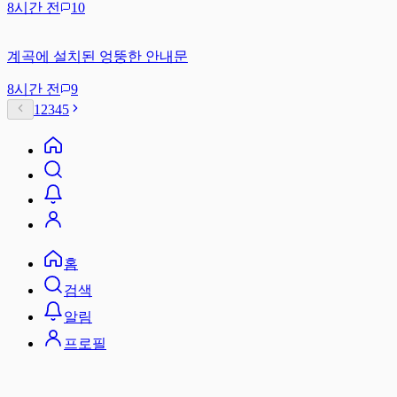
8시간 전
10
계곡에 설치된 엉뚱한 안내문
8시간 전
9
1
2
3
4
5
홈
검색
알림
프로필