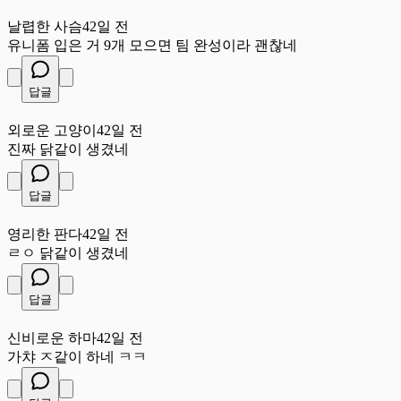
날
날렵한 사슴
42일 전
유니폼 입은 거 9개 모으면 팀 완성이라 괜찮네
답글
외
외로운 고양이
42일 전
진짜 닭같이 생겼네
답글
영
영리한 판다
42일 전
ㄹㅇ 닭같이 생겼네
답글
신
신비로운 하마
42일 전
가챠 ㅈ같이 하네 ㅋㅋ