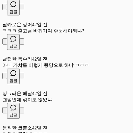
답글
날
날카로운 상어
42일 전
ㅋㅋㅋ 출고날 바꿔가며 주문해야되냐?
답글
날
날렵한 독수리
42일 전
아니 가챠를 이렇게 똥망으로 하냐 ㅋㅋㅋ
답글
싱
싱그러운 해달
42일 전
랜덤인데 섞지도 않았냐
답글
듬
듬직한 코뿔소
42일 전