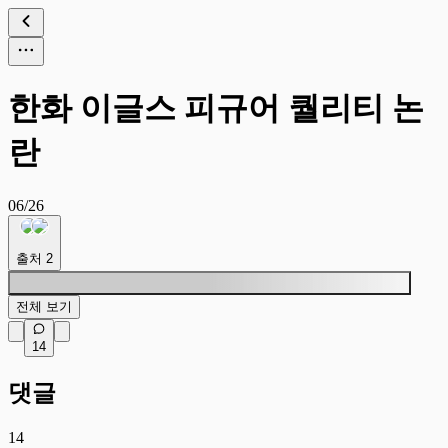
한화 이글스 피규어 퀄리티 논
란
06/26
출처
2
전체 보기
14
댓글
14