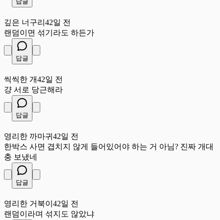
답글
깊
깊은 너구리
42일 전
랜덤이면 섞기라도 하든가
답글
씩
씩씩한 개
42일 전
걍 서로 당근해라
답글
영
영리한 까마귀
42일 전
한박스 사면 겹치지 않게 들어있어야 하는 거 아님? 진짜 개대
충 보냈네
답글
영
영리한 거북이
42일 전
랜덤이라며 섞지도 않았냐