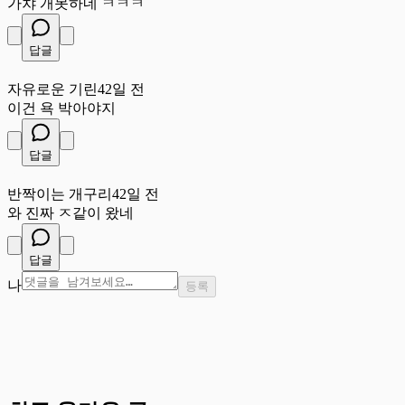
가챠 개못하네 ㅋㅋㅋ
답글
자
자유로운 기린
42일 전
이건 욕 박아야지
답글
반
반짝이는 개구리
42일 전
와 진짜 ㅈ같이 왔네
답글
나
등록