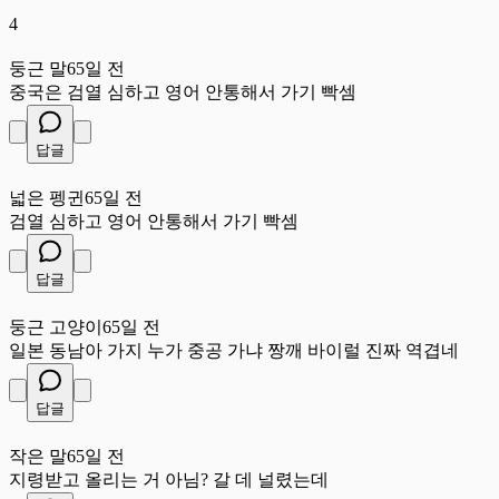
4
둥
둥근 말
65일 전
중국은 검열 심하고 영어 안통해서 가기 빡셈
답글
넓
넓은 펭귄
65일 전
검열 심하고 영어 안통해서 가기 빡셈
답글
둥
둥근 고양이
65일 전
일본 동남아 가지 누가 중공 가냐 짱깨 바이럴 진짜 역겹네
답글
작
작은 말
65일 전
지령받고 올리는 거 아님? 갈 데 널렸는데