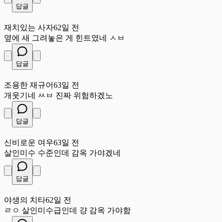
답글
재
재치있는 사자
62일 전
옆에 새 그려놓은 게 힌트였네 ㅅㅂ
답글
조
조용한 재규어
63일 전
개웃기네 ㅆㅂ 진짜 위험하겠노
답글
신
신비로운 여우
63일 전
살인미수 수준인데 감옥 가야겠네
답글
야
야생의 치타
62일 전
ㄹㅇ 살인미수급인데 걍 감옥 가야함