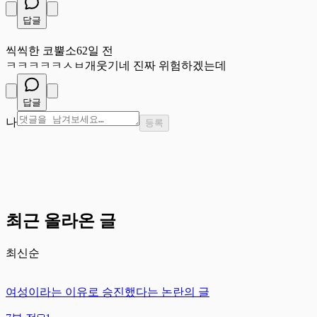
답글
씩
씩씩한 코뿔소
62일 전
ㅋㅋㅋㅋㅋㅅㅂ개웃기네 진짜 위험하겠는데
답글
나
등록
최근 올라온 글
최신순
여성이라는 이유로 승진했다는 논란의 글