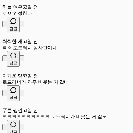
하
하늘 여우
63일 전
ㅇㅇ 인정한다
답글
씩
씩씩한 개
63일 전
ㄹㅇ 로드러너 실사판이네
답글
차
차가운 말
63일 전
로드러너가 차주 비웃는 거 같네
답글
푸
푸른 펭귄
63일 전
ㅋㅋㅋㅋㅋㅋㅋㅋㅋㅋ 로드러너가 비웃는 거 같노
답글