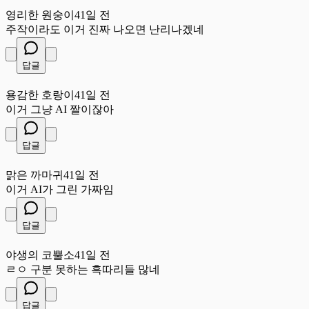
영
영리한 원숭이
41일 전
주작이라도 이거 진짜 나오면 난리나겠네
답글
용
용감한 호랑이
41일 전
이거 그냥 AI 짤이잖아
답글
맑
맑은 까마귀
41일 전
이거 AI가 그린 가짜임
답글
야
야생의 코뿔소
41일 전
ㄹㅇ 구분 못하는 흑따리들 많네
답글