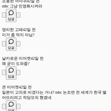
조용한 까마귀
42일 전
mbc 그냥 민영화시켜라
답글
영
영리한 고래
42일 전
이거 좀 억지 아님?
답글
날
날카로운 미어캣
42일 전
왜 굳이 도와줌?
답글
큰
큰 미어캣
42일 전
일본이 고의로 비겼다는 거냐? mbc 논조면 전 세계가 한국 떨
어뜨리려고 작당모의 했겠네
답글