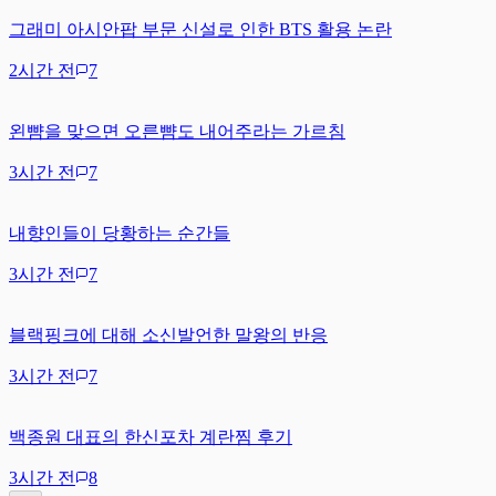
그래미 아시안팝 부문 신설로 인한 BTS 활용 논란
2시간 전
7
왼뺨을 맞으면 오른뺨도 내어주라는 가르침
3시간 전
7
내향인들이 당황하는 순간들
3시간 전
7
블랙핑크에 대해 소신발언한 말왕의 반응
3시간 전
7
백종원 대표의 한신포차 계란찜 후기
3시간 전
8