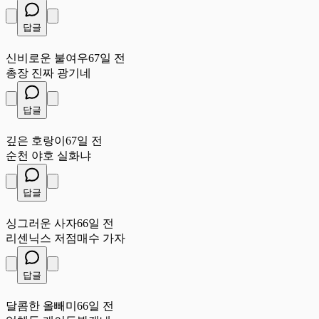
답글
신
신비로운 불여우
67일 전
총장 진짜 광기네
답글
깊
깊은 호랑이
67일 전
순천 야호 실화냐
답글
싱
싱그러운 사자
66일 전
리센닉스 저점매수 가자
답글
달
달콤한 올빼미
66일 전