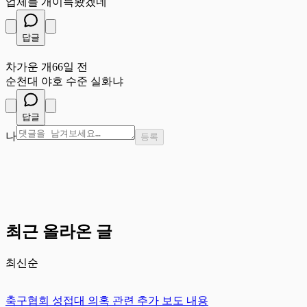
업체들 개이득봤겠네
답글
차
차가운 개
66일 전
순천대 야호 수준 실화냐
답글
나
등록
최근 올라온 글
최신순
축구협회 성접대 의혹 관련 추가 보도 내용