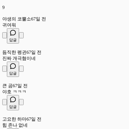
9
야
야생의 코뿔소
67일 전
귀여워
답글
듬
듬직한 펭귄
67일 전
진짜 개극혐이네
답글
큰
큰 곰
67일 전
야호 ㅋㅋㅋ
답글
고
고요한 하마
67일 전
힘 존나 없네