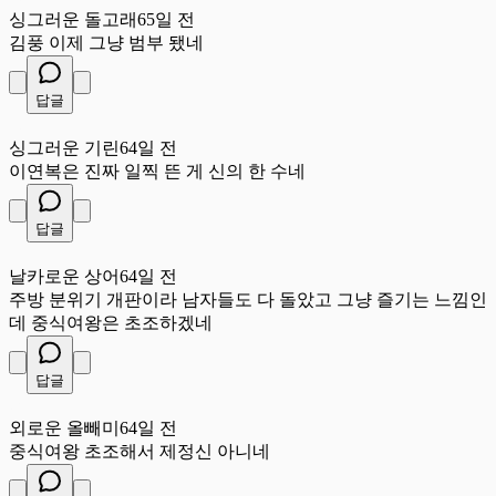
싱그러운 돌고래
65일 전
김풍 이제 그냥 범부 됐네
답글
싱
싱그러운 기린
64일 전
이연복은 진짜 일찍 뜬 게 신의 한 수네
답글
날
날카로운 상어
64일 전
주방 분위기 개판이라 남자들도 다 돌았고 그냥 즐기는 느낌인
데 중식여왕은 초조하겠네
답글
외
외로운 올빼미
64일 전
중식여왕 초조해서 제정신 아니네