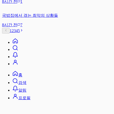
8시간 전
1
국밥집에서 겪는 최악의 상황들
8시간 전
7
1
2
3
4
5
홈
검색
알림
프로필