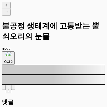
불공정 생태계에 고통받는 뿔
쇠오리의 눈물
06/22
출처
2
2
댓글