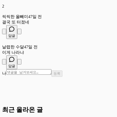
2
씩
씩씩한 올빼미
47일 전
결국 또 터졌네
답글
날
날렵한 수달
47일 전
이게 나라냐
답글
나
등록
최근 올라온 글