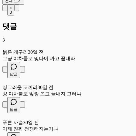
전체 보기
3
댓글
3
붉
붉은 개구리
30일 전
그냥 야차룰로 맞다이 까고 끝내라
답글
싱
싱그러운 코끼리
30일 전
걍 야차룰로 맞짱 뜨고 끝내지 그러냐
답글
푸
푸른 사슴
30일 전
이제 진짜 전쟁터지는거냐