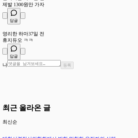
제발 1300원만 가자
답글
영
영리한 하마
37일 전
휴지듀오 ㅋㅋ
답글
나
등록
최근 올라온 글
최신순