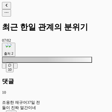
최근 한일 관계의 분위기
07/02
출처
2
10
댓글
10
조
조용한 재규어
37일 전
둘이 진짜 얼간이네