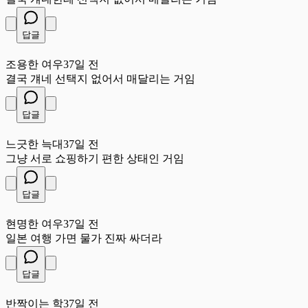
답글
조
조용한 여우
37일 전
결국 걔네 선택지 없어서 매달리는 거임
답글
느
느긋한 늑대
37일 전
그냥 서로 쇼핑하기 편한 상태인 거임
답글
현
현명한 여우
37일 전
일본 여행 가면 물가 진짜 싸더라
답글
반
반짝이는 학
37일 전