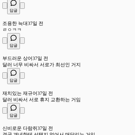
답글
조
조용한 늑대
37일 전
ㄹㅇㅋㅋ
답글
부
부드러운 상어
37일 전
달러 너무 비싸서 서로가 최선인 거지
답글
재
재치있는 재규어
37일 전
달러 비싸서 서로 휴지 교환하는 거임
답글
신
신비로운 다람쥐
37일 전
결국 걔네한테 선택지 없어서 매달리는 거임