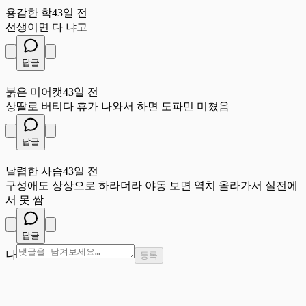
용감한 학
43일 전
선생이면 다 냐고
답글
붉
붉은 미어캣
43일 전
상딸로 버티다 휴가 나와서 하면 도파민 미쳤음
답글
날
날렵한 사슴
43일 전
구성애도 상상으로 하라더라 야동 보면 역치 올라가서 실전에
서 못 쌈
답글
나
등록