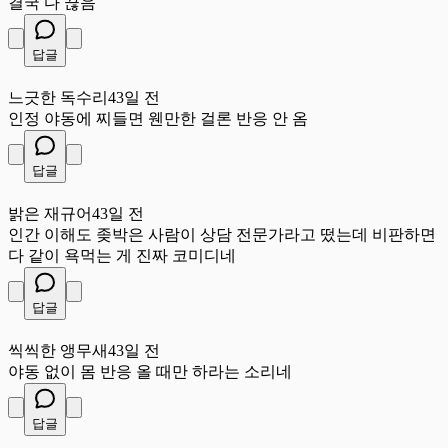
결국 다 끊음
답글
느
느긋한 독수리
43일 전
인정 야동에 찌들면 웬만한 걸론 반응 안 옴
답글
밝
밝은 재규어
43일 전
인간 이해도 좆박은 사람이 상담 전문가라고 떴는데 비판하면
다 같이 욕먹는 게 진짜 코미디네
답글
씩
씩씩한 앵무새
43일 전
야동 없이 몸 반응 올 때만 하라는 소리네
답글
용