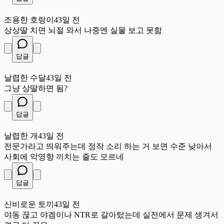
조
조용한 호랑이
43일 전
상상딸 치면 뇌절 와서 나중엔 실물 보고 못함
답글
날
날렵한 수달
43일 전
그냥 상딸하면 됨?
답글
날
날렵한 개
43일 전
전문가라고 띄워주는데 정작 소리 하는 거 보면 수준 낮아서
사회에 악영향 끼치는 줄도 모르네
답글
신
신비로운 토끼
43일 전
야동 끊고 야겜이나 NTR로 갈아탔는데 실전에서 문제 생겨서