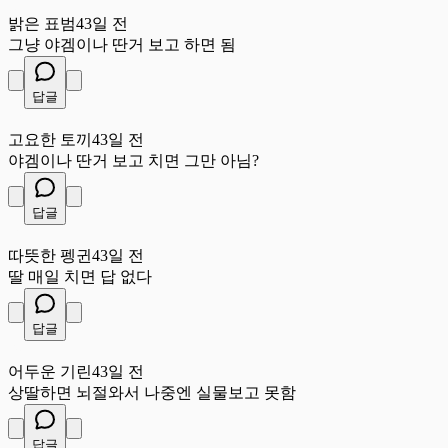
밝
밝은 표범
43일 전
그냥 야겜이나 딴거 보고 하면 됨
답글
고
고요한 토끼
43일 전
야겜이나 딴거 보고 치면 그만 아님?
답글
따
따뜻한 펭귄
43일 전
딸 매일 치면 답 없다
답글
어
어두운 기린
43일 전
상딸하면 뇌절와서 나중엔 실물보고 못함
답글