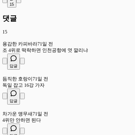
15
댓글
15
용
용감한 카피바라
71일 전
조 4위로 떡락하면 인천공항에 엿 깔리냐
답글
듬
듬직한 호랑이
71일 전
독일 잡고 16강 가자
답글
차
차가운 앵무새
71일 전
4위만 안하면 된다