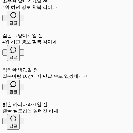
조용한 알파카
71일 전
4위 하면 명보 할복 각이다
답글
깊
깊은 고양이
71일 전
4위 하면 명보 할복 각이네
답글
씩
씩씩한 뱀
71일 전
일본이랑 16강에서 만날 수도 있겠네ㅋㅋ
답글
밝
밝은 카피바라
71일 전
결국 월드컵은 설레긴 하네
답글
밝