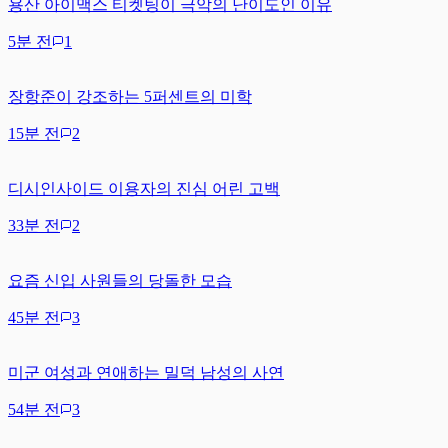
용산 아이맥스 티켓팅이 극악의 난이도인 이유
5분 전
1
장항준이 강조하는 5퍼센트의 미학
15분 전
2
디시인사이드 이용자의 진심 어린 고백
33분 전
2
요즘 신입 사원들의 당돌한 모습
45분 전
3
미군 여성과 연애하는 밀덕 남성의 사연
54분 전
3