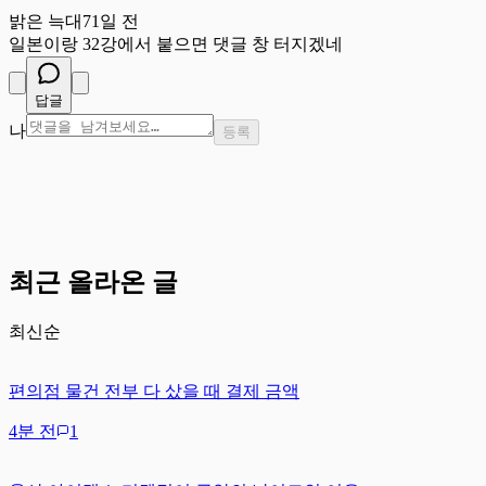
밝은 늑대
71일 전
일본이랑 32강에서 붙으면 댓글 창 터지겠네
답글
나
등록
최근 올라온 글
최신순
편의점 물건 전부 다 샀을 때 결제 금액
4분 전
1