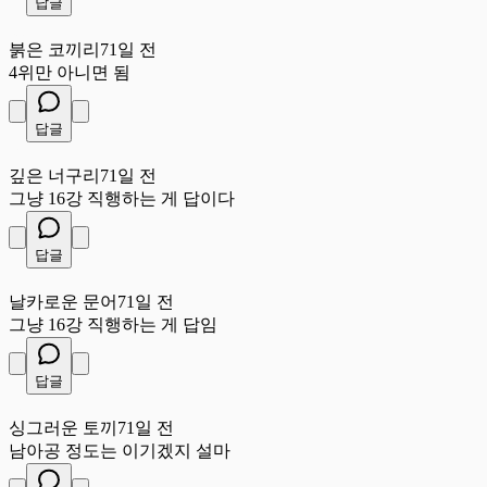
답글
붉
붉은 코끼리
71일 전
4위만 아니면 됨
답글
깊
깊은 너구리
71일 전
그냥 16강 직행하는 게 답이다
답글
날
날카로운 문어
71일 전
그냥 16강 직행하는 게 답임
답글
싱
싱그러운 토끼
71일 전
남아공 정도는 이기겠지 설마